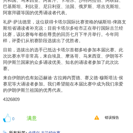
共和国、马来西亚、阿富汗、卡塔尔、沙特阿拉伯、阿联酋、
巴基斯坦、利比亚、尼日利亚、法国、俄罗斯、塔吉克斯坦、
阿塞拜疆等国的优秀诵读者代表。
礼萨·萨法德里，这位获得卡塔尔国际比赛资格的锡斯坦-俾路支
斯坦省诵读者补充说：目前卡塔尔多哈市正在举行国际古兰经
比赛，该比赛每年都在尊贵的回历七月下半月举行。今年同
样，评委们从初赛阶段选拔出了优胜者。
目前，选拔出的选手已抵达卡塔尔首都多哈参加本届比赛。此
次比赛水平非常高，来自埃及、摩洛哥、马来西亚、伊朗等不
同伊斯兰国家的众多诵读优美、知名的诵读者参加了此次比
赛。
来自伊朗的也有如迈赫迪·古拉姆内贾德、赛义德·穆斯塔法·侯
赛尼等大诵读者参加。我们希望能在本届比赛中成为我们亲爱
的伊朗伊斯兰祖国的优秀代表。
4326809
满意
0
错误报告
所有标签:
卡塔尔
古兰经比赛