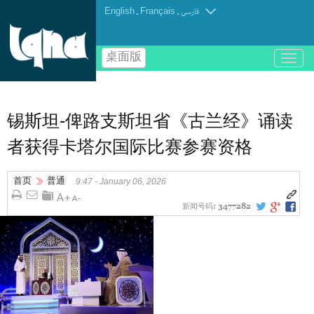
English
.
Français
.
فارسی
桌面版
باز
و
بسته
کردن
منو
锡斯坦-俾路支斯坦省《古兰经》诵读
者获得卡塔尔国际比赛参赛资格
首页
普通
9:47 - January 06, 2026
新闻号码:
3477282