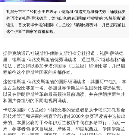
扎黑丹市古兰经协会主席表示：锡斯坦-俾路支斯坦省优秀且诵读优美
的诵读者礼萨·萨法德里，凭借出色的表现和值得称赞的"塔赫基格"诵
读法，首次获得卡塔尔国际《古兰经》诵读比赛资格，并已启程前往
这个伊斯兰国家的首都多哈。
据伊克纳通讯社锡斯坦-俾路支斯坦省分社报道，礼萨·萨法德
里，锡斯坦-俾路支斯坦省优秀诵读者，通过展示"塔赫基格"诵
读法，首次得以参加卡塔尔国际《古兰经》诵读比赛，并已启
程前往这个伊斯兰国家的首都多哈。
这位锡斯坦-俾路支斯坦省的国际级诵读者，其履历中包括：学
生古兰经比赛第一名、参加世界伊斯兰学生国际比赛选拔营、
以及在伊朗伊斯兰革命最高领袖尊前诵读、并在伊朗伊斯兰共
和国声像组织的不同电视网诵读。
卡塔尔国际《古兰经》诵读比赛的受邀者是从卡塔尔宗教基金
部技术管理和评审的初赛阶段超过3000名参赛诵读者中选拔出
来的。本届比赛将于今年伊斯兰教历中旬在多哈举行，为期一
周，参赛者包括来自埃及、摩洛哥、印度尼西亚、伊朗伊斯兰