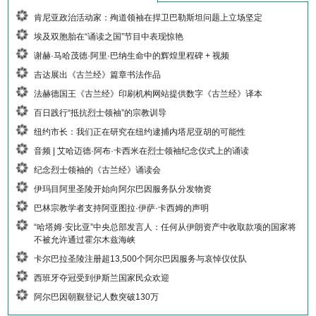
肯尼亚政治活动家：殉道领袖在捍卫巴勒斯坦问题上立场坚定
埃及双胞胎在“诵读之国”节目中表现惊艳
谢赫·马哈茂德·阿里·巴纳生命中的辉煌里程碑 + 视频
吉达展出《古兰经》篇章书法作品
法赫德国王《古兰经》印刷机构网站提供数字《古兰经》译本
百日践行“抵抗烈士领袖”的宗教训导
纽约市长：我们正在研究在纽约逮捕内塔尼亚胡的可能性
音频 | 艾哈迈德·阿布·卡西米在烈士领袖纪念仪式上的诵读
纪念烈士领袖的《古兰经》诵读会
伊玛目阿里圣陵开始向阿尔巴因服务队分发物资
巴林宗教学者支持阿亚图拉·伊萨·卡西姆的声明
“哈塔姆·安比亚”中央总部发言人：任何从伊朗资产中收取款项的国家将
不被允许通过霍尔木兹海峡
卡尔巴拉圣陵注册超13,500个阿尔巴因服务与哀悼仪仗队
西班牙夺冠受到伊斯兰国家民众欢迎
阿尔巴因朝觐登记人数突破130万