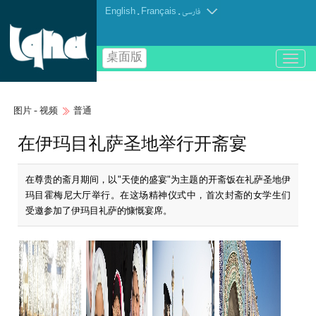
English
.
Français
.
فارسی
桌面版
باز
و
بسته
کردن
图片 - 视频
普通
منو
在伊玛目礼萨圣地举行开斋宴
在尊贵的斋月期间，以"天使的盛宴"为主题的开斋饭在礼萨圣地伊
玛目霍梅尼大厅举行。在这场精神仪式中，首次封斋的女学生们
受邀参加了伊玛目礼萨的慷慨宴席。