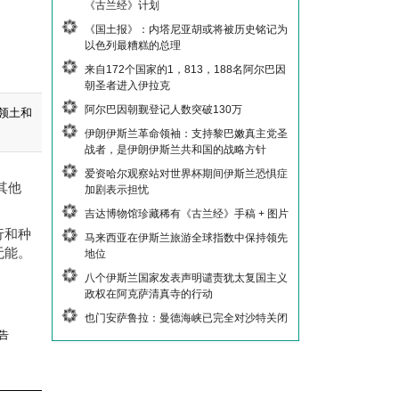
《古兰经》计划
《国土报》：内塔尼亚胡或将被历史铭记为
以色列最糟糕的总理
来自172个国家的1，813，188名阿尔巴因
朝圣者进入伊拉克
阿尔巴因朝觐登记人数突破130万
领土和
伊朗伊斯兰革命领袖：支持黎巴嫩真主党圣
战者，是伊朗伊斯兰共和国的战略方针
爱资哈尔观察站对世界杯期间伊斯兰恐惧症
其他
加剧表示担忧
吉达博物馆珍藏稀有《古兰经》手稿 + 图片
行和种
马来西亚在伊斯兰旅游全球指数中保持领先
无能。
地位
八个伊斯兰国家发表声明谴责犹太复国主义
政权在阿克萨清真寺的行动
也门安萨鲁拉：曼德海峡已完全对沙特关闭
告