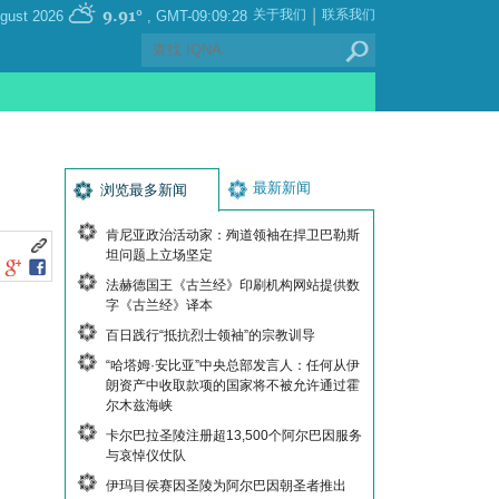
|
9.91°
关于我们
联系我们
, Saturday 08 August 2026
GMT-09:09:28
最新新闻
浏览最多新闻
肯尼亚政治活动家：殉道领袖在捍卫巴勒斯
坦问题上立场坚定
法赫德国王《古兰经》印刷机构网站提供数
字《古兰经》译本
百日践行“抵抗烈士领袖”的宗教训导
“哈塔姆·安比亚”中央总部发言人：任何从伊
朗资产中收取款项的国家将不被允许通过霍
尔木兹海峡
卡尔巴拉圣陵注册超13,500个阿尔巴因服务
与哀悼仪仗队
伊玛目侯赛因圣陵为阿尔巴因朝圣者推出