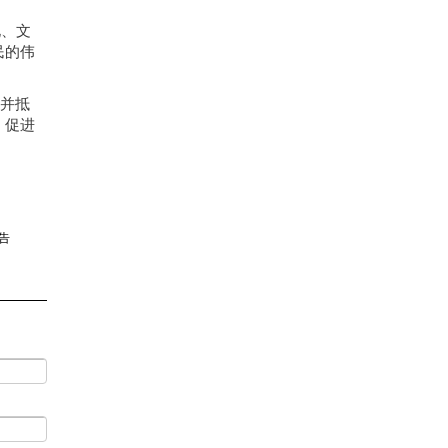
化、文
民的伟
，并抵
，促进
告