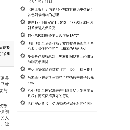
《古兰经》计划
《国土报》：内塔尼亚胡或将被历史铭记为
以色列最糟糕的总理
来自172个国家的1，813，188名阿尔巴因
朝圣者进入伊拉克
阿尔巴因朝觐登记人数突破130万
伊朗伊斯兰革命领袖：支持黎巴嫩真主党圣
表贺信指
战者，是伊朗伊斯兰共和国的战略方针
”的重
爱资哈尔观察站对世界杯期间伊斯兰恐惧症
加剧表示担忧
吉达博物馆珍藏稀有《古兰经》手稿 + 图片
马来西亚在伊斯兰旅游全球指数中保持领先
，更是
地位
，已故
展与
八个伊斯兰国家发表声明谴责犹太复国主义
政权在阿克萨清真寺的行动
也门安萨鲁拉：曼德海峡已完全对沙特关闭
次被
为伊朗
含的人
份、独