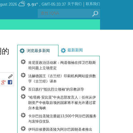
|
9.91°
关于我们
联系我们
, Saturday 08 August 2026
GMT-05:33:37
明的
最新新闻
浏览最多新闻
肯尼亚政治活动家：殉道领袖在捍卫巴勒斯
坦问题上立场坚定
法赫德国王《古兰经》印刷机构网站提供数
字《古兰经》译本
百日践行“抵抗烈士领袖”的宗教训导
“哈塔姆·安比亚”中央总部发言人：任何从伊
朗资产中收取款项的国家将不被允许通过霍
尔木兹海峡
卡尔巴拉圣陵注册超13,500个阿尔巴因服务
与哀悼仪仗队
伊玛目侯赛因圣陵为阿尔巴因朝圣者推出