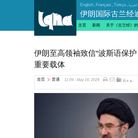
English
.
Français
.
Türkçe
.
العربیة
伊朗国际古兰经
主页
新闻
关于《古兰经》的
伊朗至高领袖致信“波斯语保护
重要载体
首页
普通
11:09 - May 16, 2026