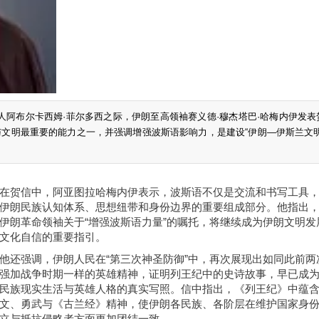
大诗人阿布尔卡西姆·菲尔多西之际，伊朗至高领袖赛义德·穆杰塔巴·哈梅内伊发
文明最重要的能力之一，并强调增强波斯语影响力，是建设“伊朗—伊斯兰文明
在贺信中，阿亚图拉哈梅内伊表示，波斯语不仅是交流和书写工具
伊朗民族认知体系、思想纽带和身份边界的重要组成部分。他指出
伊朗革命领袖关于“增强波斯语力量”的嘱托，将继续成为伊朗文明发
文化自信的重要指引。
他还强调，伊朗人民在“第三次神圣防御”中，再次展现出如同此前两
强加战争时期一样的英雄精神，证明列王纪中的史诗故事，早已成
民族现实生活与英雄人格的真实写照。信中指出，《列王纪》中蕴
文、勇武与《古兰经》精神，使伊朗各民族、各阶层在维护国家身