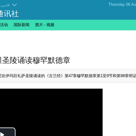
.
فارسی
通讯社
活动
国际新闻
图片 - 视频
扎维圣陵诵读穆罕默德章
在伊玛目礼萨圣陵诵读的《古兰经》第47章穆罕默德章第1至9节和第98章明证