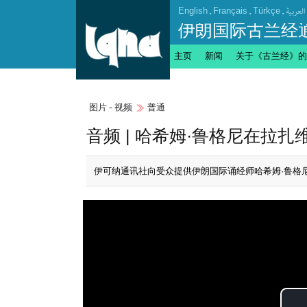
English
.
Français
.
Türkçe
.
العربیة
伊朗国际古兰经
主页
新闻
关于《古兰经》的
图片 - 视频
普通
音频 | 哈希姆·鲁格尼在拉
伊可纳通讯社向受众提供伊朗国际诵经师哈希姆·鲁格尼