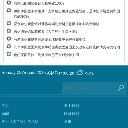
阿尔巴因朝觐登记人数突破130万
伊朗伊斯兰革命领袖：支持黎巴嫩真主党圣战者，是伊朗伊斯兰共和国
的战略方针
爱资哈尔观察站对世界杯期间伊斯兰恐惧症加剧表示担忧
吉达博物馆珍藏稀有《古兰经》手稿 + 图片
马来西亚在伊斯兰旅游全球指数中保持领先地位
八个伊斯兰国家发表声明谴责犹太复国主义政权在阿克萨清真寺的行动
也门安萨鲁拉：曼德海峡已完全对沙特关闭
GMT-14:06:28
Sunday 09 August 2026
,
9.91°
主页
关于我们
新闻
联系我们
关于《古兰经》的活动
通讯