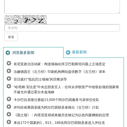
最新新闻
浏览最多新闻
肯尼亚政治活动家：殉道领袖在捍卫巴勒斯坦问题上立场坚定
法赫德国王《古兰经》印刷机构网站提供数字《古兰经》译本
百日践行“抵抗烈士领袖”的宗教训导
“哈塔姆·安比亚”中央总部发言人：任何从伊朗资产中收取款项的国家将
不被允许通过霍尔木兹海峡
卡尔巴拉圣陵注册超13,500个阿尔巴因服务与哀悼仪仗队
伊玛目侯赛因圣陵为阿尔巴因朝圣者推出《古兰经》计划
《国土报》：内塔尼亚胡或将被历史铭记为以色列最糟糕的总理
来自172个国家的1，813，188名阿尔巴因朝圣者进入伊拉克