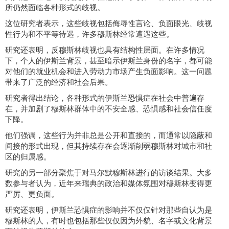
所仍然面临各种形式的歧视。
这位研究者表示，这些歧视包括侮辱性言论、负面眼光、歧视
性行为和不平等待遇，许多穆斯林经常遭遇这些。
研究还表明，反穆斯林歧视也具有结构性层面。在许多情况
下，个人的伊斯兰背景，甚至暗示伊斯兰身份的名字，都可能
对他们的就业机会和进入劳动力市场产生负面影响。这一问题
带来了广泛的经济和社会后果。
研究者得出结论，各种形式的伊斯兰恐惧症在社会中普遍存
在，并加剧了穆斯林群体中的不安全感、恐惧感和社会信任度
下降。
他们强调，这些行为并非总是公开和直接的，而通常以隐蔽和
间接的形式出现，但其持续存在会逐渐削弱穆斯林对城市和社
区的归属感。
研究的另一部分聚焦于对马尔默穆斯林进行的访谈结果。大多
数参与者认为，近年来瑞典的政治和媒体氛围对穆斯林变得更
严厉、更负面。
研究还表明，伊斯兰恐惧症的影响并不仅仅针对那些自认为是
穆斯林的人，有时也包括那些仅仅因为外貌、名字或文化背景