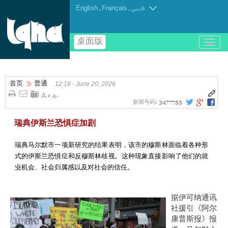
English
.
Français
.
فارسی
桌面版
باز
و
بسته
کردن
首页
普通
منو
12:18 - June 20, 2026
新闻号码:
3477755
瑞典伊斯兰恐惧症加剧
瑞典马尔默市一项新研究的结果表明，该市的穆斯林面临着各种形
式的伊斯兰恐惧症和反穆斯林歧视。这种现象直接影响了他们的就
业机会、社会归属感以及对社会的信任。
据伊可纳通讯
社援引《阿尔
康普斯报》报