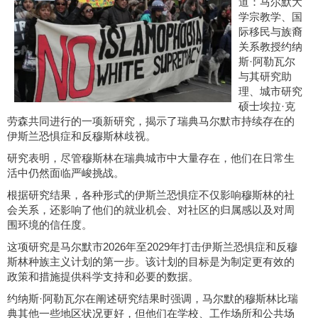
道：马尔默大
学宗教学、国
际移民与族裔
关系教授约纳
斯·阿勒瓦尔
与其研究助
理、城市研究
硕士埃拉·克
劳森共同进行的一项新研究，揭示了瑞典马尔默市持续存在的
伊斯兰恐惧症和反穆斯林歧视。
研究表明，尽管穆斯林在瑞典城市中大量存在，他们在日常生
活中仍然面临严峻挑战。
根据研究结果，各种形式的伊斯兰恐惧症不仅影响穆斯林的社
会关系，还影响了他们的就业机会、对社区的归属感以及对周
围环境的信任度。
这项研究是马尔默市2026年至2029年打击伊斯兰恐惧症和反穆
斯林种族主义计划的第一步。该计划的目标是为制定更有效的
政策和措施提供科学支持和必要的数据。
约纳斯·阿勒瓦尔在阐述研究结果时强调，马尔默的穆斯林比瑞
典其他一些地区状况更好，但他们在学校、工作场所和公共场