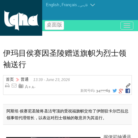
English
.
Français
.
فارسی
桌面版
باز
و
بسته
کردن
منو
伊玛目侯赛因圣陵赠送旗帜为烈士领
袖送行
首页
普通
13:39 - June 23, 2026
新闻号码:
3477765
阿斯坦·侯赛尼圣陵将圣洁穹顶的受祝福旗帜交给了伊朗驻卡尔巴拉总
领事馆代理馆长，以表达对烈士领袖的敬意并为其送行。
据伊可纳通讯