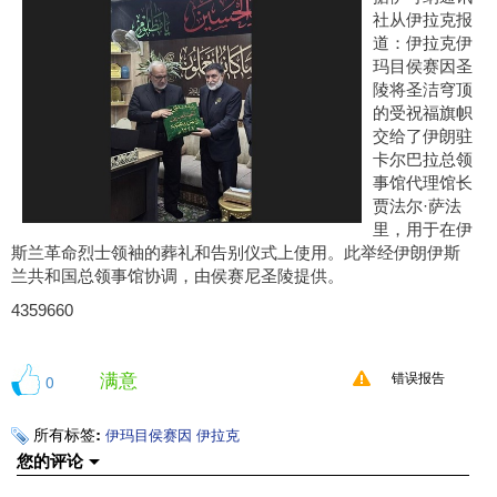
社从伊拉克报
道：伊拉克伊
玛目侯赛因圣
陵将圣洁穹顶
的受祝福旗帜
交给了伊朗驻
卡尔巴拉总领
事馆代理馆长
贾法尔·萨法
里，用于在伊
斯兰革命烈士领袖的葬礼和告别仪式上使用。此举经伊朗伊斯
兰共和国总领事馆协调，由侯赛尼圣陵提供。
4359660
满意
0
错误报告
所有标签:
伊玛目侯赛因
伊拉克
您的评论