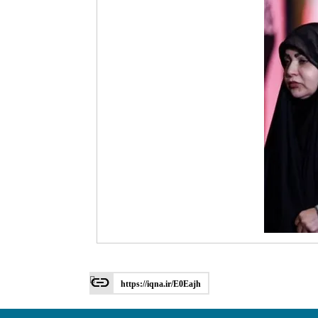
https://iqna.ir/E0Eajh