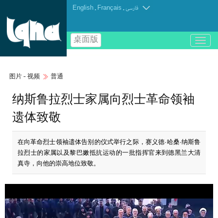
English
.
Français
.
فارسی
桌面版
باز
و
بسته
کردن
图片 - 视频
普通
منو
纳斯鲁拉烈士家属向烈士革命领袖
遗体致敬
在向革命烈士领袖遗体告别的仪式举行之际，赛义德·哈桑·纳斯鲁
拉烈士的家属以及黎巴嫩抵抗运动的一批指挥官来到德黑兰大清
真寺，向他的崇高地位致敬。