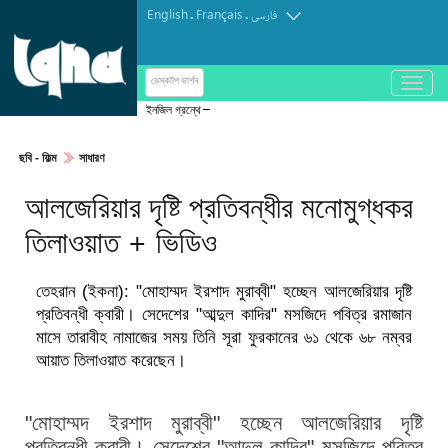
English
Français
.
.
فارسی
باز
ডেস্কটপ ভার্শন
و
ইনজিল গ্রন্থে হযরত ঈসা (আ.)
بسته
کردن
ছবি‎ - ফিল্ম
সাধারণ
منو
আলজেরিয়ার দৃষ্টি প্রতিবন্ধীর মনোমুগ্ধকর
তিলাওয়াত + ভিডিও
তেহরান (ইকনা): "মোহাম্মদ ইরশাদ মুরাব্বী" হচ্ছেন আলজেরিয়ার দৃষ্টি
প্রতিবন্ধী ক্বারী। সেদেশের "আব্দুল কাদির" মসজিদে পবিত্র রমাজান
মাসে তারাবীহ নামাজের সময় তিনি সূরা ফুরকানের ৬১ থেকে ৬৮ নম্বর
আয়াত তিলাওয়াত করেছেন।
"মোহাম্মদ ইরশাদ মুরাব্বী" হচ্ছেন আলজেরিয়ার দৃষ্টি
প্রতিবন্ধী ক্বারী। সেদেশের "আব্দুল কাদির" মসজিদে পবিত্র