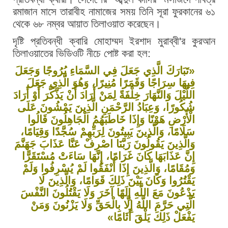
রমাজান মাসে তারাবীহ নামাজের সময় তিনি সূরা ফুরকানের ৬১
থেকে ৬৮ নম্বর আয়াত তিলাওয়াত করেছেন।
দৃষ্টি প্রতিবন্ধী ক্বারি মোহাম্মদ ইরশাদ মুরাব্বী'র কুরআন
তিলাওয়াতের ভিডিওটি নীচে পোষ্ট করা হল:
«تَبَارَكَ الَّذِي جَعَلَ فِي السَّمَاءِ بُرُوجًا وَجَعَلَ
فِيهَا سِرَاجًا وَقَمَرًا مُنِيرًا، وَهُوَ الَّذِي جَعَلَ
اللَّيْلَ وَالنَّهَارَ خِلْفَةً لِمَنْ أَرَادَ أَنْ يَذَّكَّرَ أَوْ أَرَادَ
شُكُورًا، وَعِبَادُ الرَّحْمَنِ الَّذِينَ يَمْشُونَ عَلَى
الْأَرْضِ هَوْنًا وَإِذَا خَاطَبَهُمُ الْجَاهِلُونَ قَالُوا
سَلَامًا، وَالَّذِينَ يَبِيتُونَ لِرَبِّهِمْ سُجَّدًا وَقِيَامًا،
وَالَّذِينَ يَقُولُونَ رَبَّنَا اصْرِفْ عَنَّا عَذَابَ جَهَنَّمَ
إِنَّ عَذَابَهَا كَانَ غَرَامًا، إِنَّهَا سَاءَتْ مُسْتَقَرًّا
وَمُقَامًا، وَالَّذِينَ إِذَا أَنْفَقُوا لَمْ يُسْرِفُوا وَلَمْ
يَقْتُرُوا وَكَانَ بَيْنَ ذَلِكَ قَوَامًا، وَالَّذِينَ لَا
يَدْعُونَ مَعَ اللَّهِ إِلَهًا آخَرَ وَلَا يَقْتُلُونَ النَّفْسَ
الَّتِي حَرَّمَ اللَّهُ إِلَّا بِالْحَقِّ وَلَا يَزْنُونَ وَمَنْ
يَفْعَلْ ذَلِكَ يَلْقَ أَثَامًا»