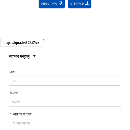
ভিডিও কোড
ডাউনলোড
https://iqna.ir/A0EZWz
আপনার মন্তব্য
নাম
ই-মেল
* আপনার মন্তব্য