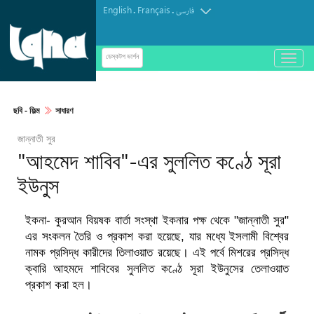
English
Français
.
.
فارسی
باز
ডেস্কটপ ভার্শন
و
بسته
کردن
ছবি‎ - ফিল্ম
সাধারণ
منو
জান্নাতী সুর
"আহমেদ শাবিব"-এর সুললিত কণ্ঠে সূরা
ইউনুস
ইকনা- কুরআন বিয়ষক বার্তা সংস্থা ইকনার পক্ষ থেকে "জান্নাতী সুর"
এর সংকলন তৈরি ও প্রকাশ করা হয়েছে, যার মধ্যে ইসলামী বিশ্বের
নামক প্রসিদ্ধ কারীদের তিলাওয়াত রয়েছে। এই পর্বে মিশরের প্রসিদ্ধ
ক্বারি আহমদে শাবিবের সুললিত কণ্ঠে সূরা ইউনুসের তেলাওয়াত
প্রকাশ করা হল।