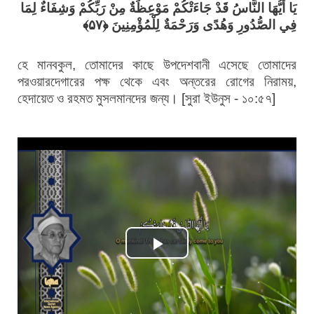
يَا أَيُّهَا النَّاسُ قَدْ جَاءَتْكُمْ مَوْعِظَةٌ مِنْ رَبِّكُمْ وَشِفَاءٌ لِمَا
فِي الصُّدُورِ وَهُدًى وَرَحْمَةٌ لِلْمُؤْمِنِينَ ﴿۵۷﴾
হে মানবকুল, তোমাদের কাছে উপদেশবানী এসেছে তোমাদের
পরওয়ারদেগারের পক্ষ থেকে এবং অন্তরের রোগের নিরাময়,
হেদায়েত ও রহমত মুসলমানদের জন্য। [সুরা ইউনুস - ১০:৫৭]
Play
Video