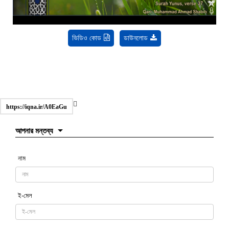
ভিডিও কোড
ডাউনলোড
https://iqna.ir/A0EaGu
আপনার মন্তব্য
নাম
ই-মেল