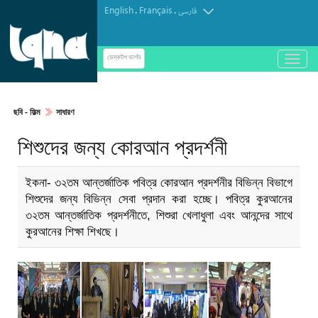
English
Français
.
.
فارسی
باز
ডেস্কটপ ভার্শন
و
ইনজিল গ্রন্থে হযরত ঈসা (আ.)
بسته
کردن
ছবি‎ - ফিল্ম
সাধারণ
منو
শিশুদের জন্য কোরআন প্রদর্শনী
ইকনা- ৩২তম আন্তর্জাতিক পবিত্র কোরআন প্রদর্শনীর বিভিন্ন বিভাগে
শিশুদের জন্য বিভিন্ন সেবা প্রদান করা হচ্ছে। পবিত্র কুরআনের
৩২তম আন্তর্জাতিক প্রদর্শনীতে, শিশুরা খেলাধুলা এবং আনন্দের সাথে
কুরআনের শিক্ষা শিখছে।