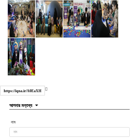
https://iqna.ir/A0EaXH
আপনার মন্তব্য
নাম