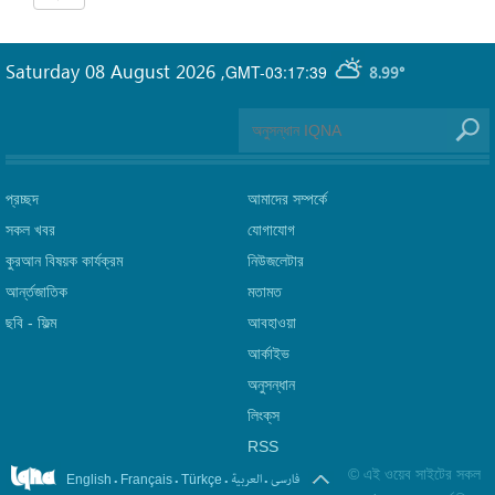
Saturday 08 August 2026
,
GMT-03:17:39
8.99°
প্রচ্ছদ
আমাদের সম্পর্কে
সকল খবর
যোগাযোগ
কুরআন বিষয়ক কার্যক্রম
নিউজলেটার
আর্ন্তজাতিক
মতামত
ছবি‎ - ফিল্ম
আবহাওয়া
আর্কাইভ
অনুসন্ধান
লিংক্‌স
RSS
©
এই ওয়েব সাইটের সকল
.
.
.
.
فارسی
العربیة
English
Français
Türkçe