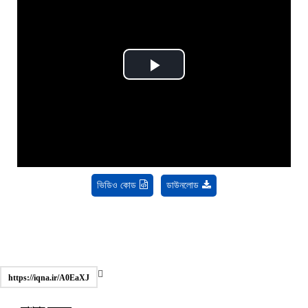
Play
Video
ভিডিও কোড
ডাউনলোড
https://iqna.ir/A0EaXJ