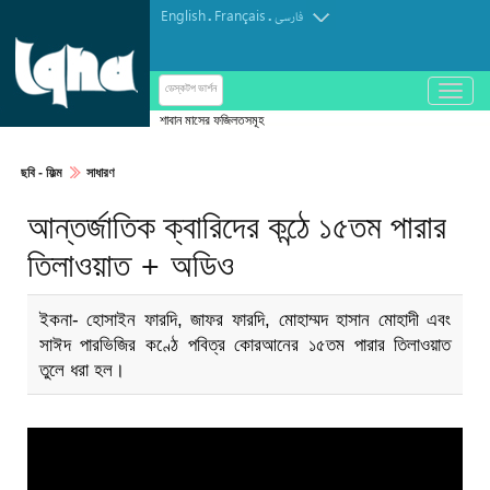
English
Français
.
.
فارسی
باز
ডেস্কটপ ভার্শন
و
শাবান মাসের ফজিলতসমূহ
بسته
کردن
ছবি‎ - ফিল্ম
সাধারণ
منو
আন্তর্জাতিক ক্বারিদের কন্ঠে ১৫তম পারার
তিলাওয়াত + অডিও
ইকনা- হোসাইন ফারদি, জাফর ফারদি, মোহাম্মদ হাসান মোহাদী এবং
সাঈদ পারভিজির কণ্ঠে পবিত্র কোরআনের ১৫তম পারার তিলাওয়াত
তুলে ধরা হল।