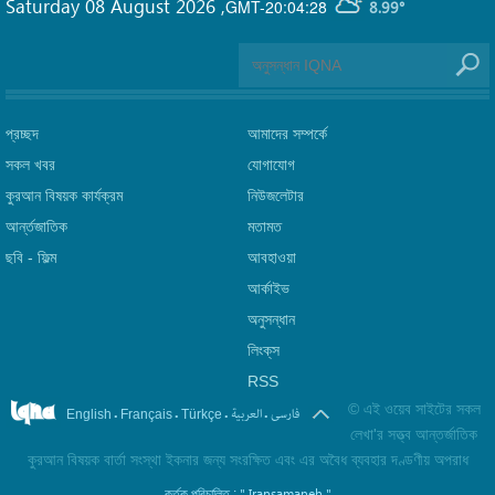
Saturday 08 August 2026
,
GMT-20:04:28
8.99°
প্রচ্ছদ
আমাদের সম্পর্কে
সকল খবর
যোগাযোগ
কুরআন বিষয়ক কার্যক্রম
নিউজলেটার
আর্ন্তজাতিক
মতামত
ছবি‎ - ফিল্ম
আবহাওয়া
আর্কাইভ
অনুসন্ধান
লিংক্‌স
RSS
©
এই ওয়েব সাইটের সকল
.
.
.
.
فارسی
العربیة
English
Français
Türkçe
লেখা'র সত্ত্ব আন্তর্জাতিক
কুরআন বিষয়ক বার্তা সংস্থা ইকনার জন্য সংরক্ষিত এবং এর অবৈধ ব্যবহার দণ্ডণীয় অপরাধ
" Iransamaneh "
কর্তৃক পরিচালিত :