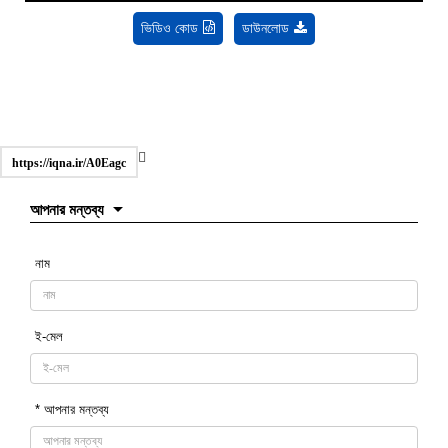
ভিডিও কোড
ডাউনলোড
https://iqna.ir/A0Eagc
আপনার মন্তব্য
নাম
ই-মেল
* আপনার মন্তব্য