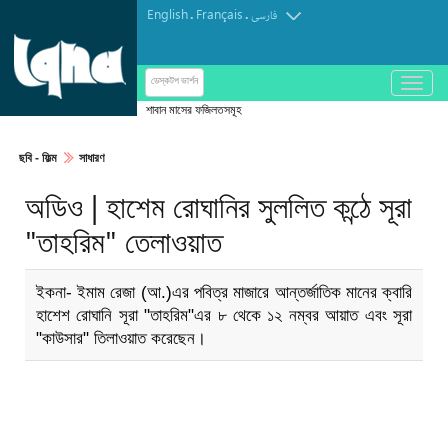
English
Français
.
.
فارسی
باز
ডেস্কটপ ভার্শন
و
শাবান মাসের ফজিলতসমূহ
بسته
کردن
ছবি‎ - ফিল্ম
সাধারণ
منو
অডিও | হাশেম রোঘানির সুললিত কন্ঠে সূরা
"তাহরিম" তেলাওয়াত
ইকনা- ইমাম রেজা (আ.)এর পবিত্র মাজারে আন্তর্জাতিক মানের ক্বারি
হাশেশ রোঘানি সূরা "তাহরিম"এর ৮ থেকে ১২ নম্বর আয়াত এবং সূরা
"কাউসার" তিলাওয়াত করেছেন।