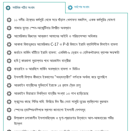
সর্বশেষ সংবাদ
সর্বাধিক পঠিত সংবাদ
১১ দলীয় ঐক্যের কর্মসূচি থেকে সরে দাঁড়াল খেলাফত মজলিস, একক কর্মসূচির ঘোষণা
গাজার যুদ্ধে স্পেন-আর্জেন্টিনার বিপরীত অবস্থান
আমেরিকার বিরুদ্ধে আক্রমণ আমাদের আইনি ও শরিয়তসম্মত অধিকার
আকাবা বিমানবন্দরে আমেরিকার C-17 ও P-8 বিমানে ইরানি ব্যালিস্টিক মিসাইল হামলা
জর্ডানে মার্কিন ঘাঁটিতে ইরানি হামলা: এমকিউ-৯ ড্রোন ও হেলিকপ্টারসহ ব্যাপক ক্ষয়ক্ষতি
ছবি | কারবালা মুয়াল্লার পথে আরবাঈন যাত্রীরা
বাহরাইন ও আরবিলে মার্কিন অবস্থানে হামলা + ভিডিও
ইসলামী বিপ্লব কীভাবে ইকবালের "অভ্যন্তরীণ" দর্শনকে অর্থবহ করে তুলেছিল
আরবাইন যাত্রীদের সুবিধার্থে ইরাকে ১৪ র‍্যাম ট্রেন চালু
আরবাইন যিয়ারতে নিবন্ধিত যাত্রীর সংখ্যা ১৩ লাখ ছাড়িয়েছে
ফ্রান্সের কাছে গিনির দাবি: ফিরিয়ে দিন বীর নেতা সামুরি তুরের ব্যক্তিগত কুরআন
স্পেনের চ্যাম্পিয়নশিপকে স্বাগত জানালো ইসলামী দেশসমূহ
বিশ্বকাপ চলাকালীন ইসলামবিদ্বেষ ও ঘৃণা-প্রচারণার উত্থানে আল-আজহারের গভীর
উদ্বেগ