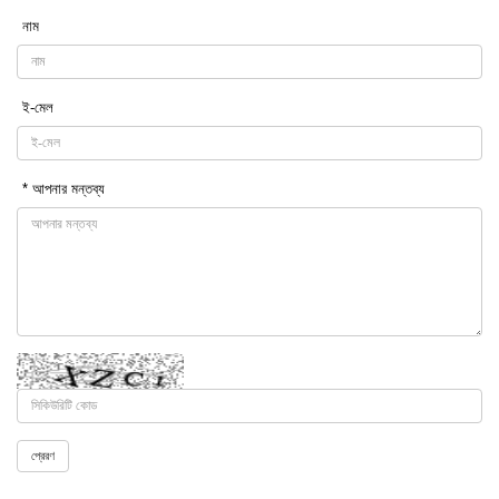
নাম
ই-মেল
* আপনার মন্তব্য