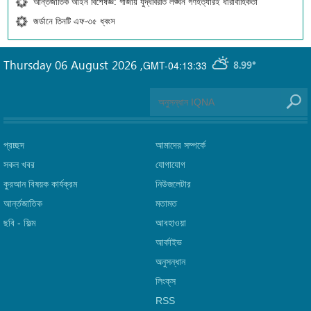
আন্তর্জাতিক আইন বিশেষজ্ঞ: গাজায় যুদ্ধবিরতি লঙ্ঘন গণহত্যারই ধারাবাহিকতা
জর্ডানে তিনটি এফ-৩৫ ধ্বংস
Thursday 06 August 2026
,
GMT-04:13:33
8.99°
প্রচ্ছদ
আমাদের সম্পর্কে
সকল খবর
যোগাযোগ
কুরআন বিষয়ক কার্যক্রম
নিউজলেটার
আর্ন্তজাতিক
মতামত
ছবি‎ - ফিল্ম
আবহাওয়া
আর্কাইভ
অনুসন্ধান
লিংক্‌স
RSS