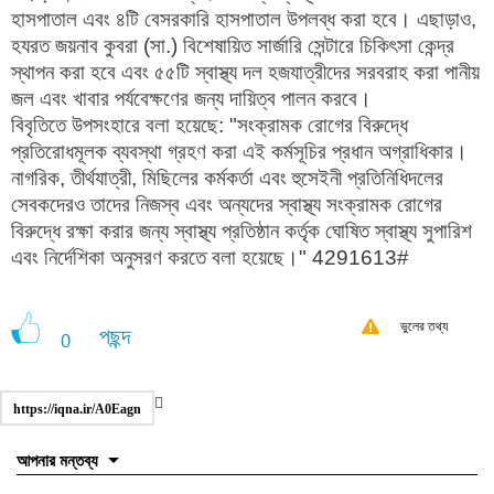
হাসপাতাল এবং ৪টি বেসরকারি হাসপাতাল উপলব্ধ করা হবে। এছাড়াও,
হযরত জয়নাব কুবরা (সা.) বিশেষায়িত সার্জারি সেন্টারে চিকিৎসা কেন্দ্র
স্থাপন করা হবে এবং ৫৫টি স্বাস্থ্য দল হজযাত্রীদের সরবরাহ করা পানীয়
জল এবং খাবার পর্যবেক্ষণের জন্য দায়িত্ব পালন করবে।
বিবৃতিতে উপসংহারে বলা হয়েছে: "সংক্রামক রোগের বিরুদ্ধে
প্রতিরোধমূলক ব্যবস্থা গ্রহণ করা এই কর্মসূচির প্রধান অগ্রাধিকার।
নাগরিক, তীর্থযাত্রী, মিছিলের কর্মকর্তা এবং হুসেইনী প্রতিনিধিদলের
সেবকদেরও তাদের নিজস্ব এবং অন্যদের স্বাস্থ্য সংক্রামক রোগের
বিরুদ্ধে রক্ষা করার জন্য স্বাস্থ্য প্রতিষ্ঠান কর্তৃক ঘোষিত স্বাস্থ্য সুপারিশ
এবং নির্দেশিকা অনুসরণ করতে বলা হয়েছে।" 4291613#
ভুলের তথ্য
পছন্দ
0
https://iqna.ir/A0Eagn
আপনার মন্তব্য