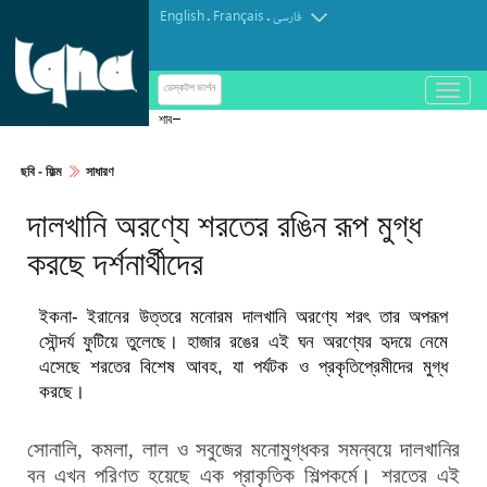
English
Français
.
.
فارسی
باز
ডেস্কটপ ভার্শন
و
শাবান মাসের ফজিলতসমূহ
بسته
کردن
ছবি‎ - ফিল্ম
সাধারণ
منو
দালখানি অরণ্যে শরতের রঙিন রূপ মুগ্ধ
করছে দর্শনার্থীদের
ইকনা- ইরানের উত্তরে মনোরম দালখানি অরণ্যে শরৎ তার অপরূপ
সৌন্দর্য ফুটিয়ে তুলেছে। হাজার রঙের এই ঘন অরণ্যের হৃদয়ে নেমে
এসেছে শরতের বিশেষ আবহ, যা পর্যটক ও প্রকৃতিপ্রেমীদের মুগ্ধ
করছে।
সোনালি
,
কমলা
,
লাল ও সবুজের মনোমুগ্ধকর সমন্বয়ে দালখানির
বন এখন পরিণত হয়েছে এক প্রাকৃতিক শিল্পকর্মে। শরতের এই