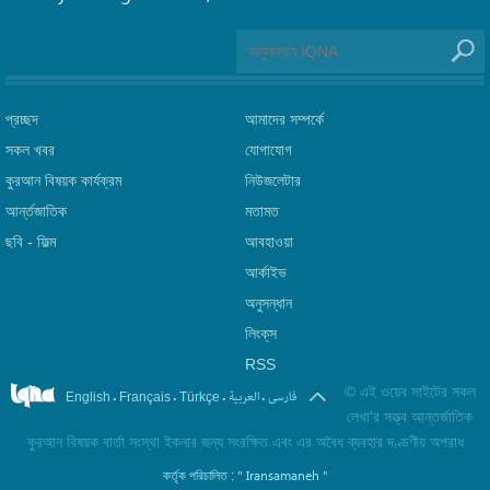
প্রচ্ছদ
আমাদের সম্পর্কে
সকল খবর
যোগাযোগ
কুরআন বিষয়ক কার্যক্রম
নিউজলেটার
আর্ন্তজাতিক
মতামত
ছবি‎ - ফিল্ম
আবহাওয়া
আর্কাইভ
অনুসন্ধান
লিংক্‌স
RSS
©
এই ওয়েব সাইটের সকল
.
.
.
.
فارسی
العربیة
English
Français
Türkçe
লেখা'র সত্ত্ব আন্তর্জাতিক
কুরআন বিষয়ক বার্তা সংস্থা ইকনার জন্য সংরক্ষিত এবং এর অবৈধ ব্যবহার দণ্ডণীয় অপরাধ
" Iransamaneh "
কর্তৃক পরিচালিত :