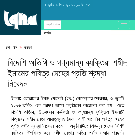
English
Français
.
.
فارسی
باز
ডেস্কটপ ভার্শন
و
ইনজিল গ্রন্থে হযরত ঈসা (আ.)
بسته
کردن
ছবি‎ - ফিল্ম
সাধারণ
منو
বিদেশি অতিথি ও গণ্যমান্য ব্যক্তিরা শহীদ
ইমামের পবিত্র দেহের প্রতি শ্রদ্ধা
নিবেদন
ইকনা: তেহরানের ইমাম খোমেনি (রহ.) মোসাল্লায় শুক্রবার, ৩ জুলাই
২০২৬ তারিখে এক শ্রদ্ধা জ্ঞাপন অনুষ্ঠানের আয়োজন করা হয়। এতে
বিদেশি অতিথি, উচ্চপদস্থ কর্মকর্তা ও গণ্যমান্য ব্যক্তিরা ইসলামী
বিপ্লবের শহীদ নেতা আয়াতুল্লাহ সৈয়দ আলী খামেনির পবিত্র দেহের
প্রতি গভীর শ্রদ্ধা নিবেদন করেন। অনুষ্ঠানটিতে বিভিন্ন দেশের বিশিষ্ট
ব্যক্তিরা উপস্থিত হয়ে শহীদ নেতার স্মৃতির প্রতি সম্মান প্রদর্শন