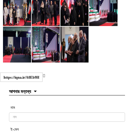
https://iqna.ir/A0Eb9H
আপনার মন্তব্য
নাম
ই-মেল