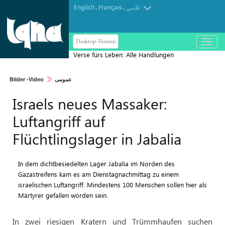
English
Français
.
.
فارسی
Desktop-Version
باز
و
Verse fürs Leben: Alle Handlungen
بسته
dienen Gottes Wohlgefallen
کردن
Bilder -Video
عمومی
منو
Israels neues Massaker:
Luftangriff auf
Flüchtlingslager in Jabalia
In dem dichtbesiedelten Lager Jabalia im Norden des
Gazastreifens kam es am Dienstagnachmittag zu einem
israelischen Luftangriff. Mindestens 100 Menschen sollen hier als
Märtyrer gefallen worden sein.
In zwei riesigen Kratern und Trümmhaufen suchen