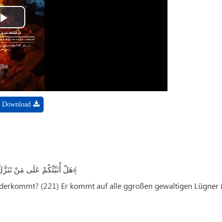
Play
Video
Download
هَلْ أُنَبِّئُکُمْ عَلَى مَنْ تَنَزَّلُ الشَّیَاطِینُ ﴿۲۲۱﴾ تَنَزَّلُ عَلَى کُلِّ أَفَّاکٍ أَثِیمٍ ﴿۲۲۲﴾
iederkommt? (221) Er kommt auf alle ggroßen gewaltigen Lügner 