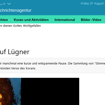
Friday 07 August
فارسی
achrichtenagentur
chten
Koran und Aktivitäten
International
Bilder -Video
en dienen Gottes Wohlgefallen
uf Lügner
wir manchmal eine kurze und entspannende Pause. Die Sammlung von “Stimme 
schönsten Verse des Korans.