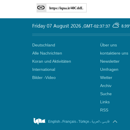
https://iqna.ir/40CddL
Friday 07 August 2026
,
GMT-02:37:37
8.99
Deutschland
Über uns
Alle Nachrichten
kontaktiere uns
Koran und Aktivitäten
Newsletter
International
Umfragen
Bilder -Video
Wetter
Archiv
Suche
Links
RSS
.
.
.
.
فارسی
العربیة
English
Français
Türkçe