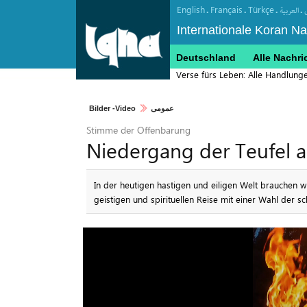
English
Français
Türkçe
.
.
.
.
العربیة
Internationale Koran N
Deutschland
Alle Nachri
Verse fürs Leben: Alle Handlung
Bilder -Video
عمومی
Stimme der Offenbarung
Niedergang der Teufel a
In der heutigen hastigen und eiligen Welt brauchen 
geistigen und spirituellen Reise mit einer Wahl der 