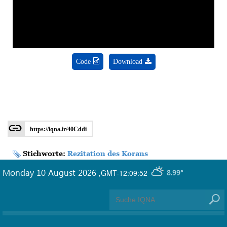
Video
Code
Download
https://iqna.ir/40Cddi
Stichworte:
Rezitation des Korans
Monday 10 August 2026
,
GMT-12:09:52
8.99°