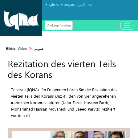
English
Français
.
.
فارسی
Desktop-Version
باز
و
Verse fürs Leben: Alle Handlungen
بسته
dienen Gottes Wohlgefallen
کردن
Bilder -Video
عمومی
منو
Rezitation des vierten Teils
des Korans
Teheran (IQNA)- Im Folgenden hören Sie die Rezitation des
vierten Teils des Korans (Juz 4), den von vier angesehenen
iranischen Koranrezitatoren (Jafar Fardi, Hossein Fardi,
Mohammad Hassan Movahedi und Saeed Parvizi) rezitiert
worden ist.