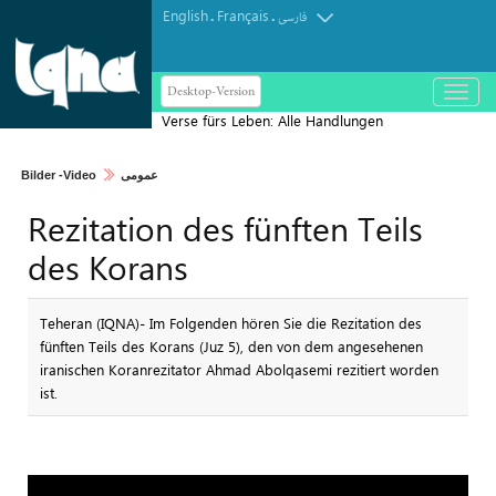
English
Français
.
.
فارسی
Desktop-Version
باز
و
Verse fürs Leben: Alle Handlungen
بسته
dienen Gottes Wohlgefallen
کردن
Bilder -Video
عمومی
منو
Rezitation des fünften Teils
des Korans
Teheran (IQNA)- Im Folgenden hören Sie die Rezitation des
fünften Teils des Korans (Juz 5), den von dem angesehenen
iranischen Koranrezitator Ahmad Abolqasemi rezitiert worden
ist.