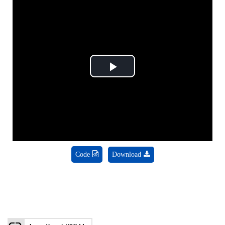
Play
Video
Code
Download