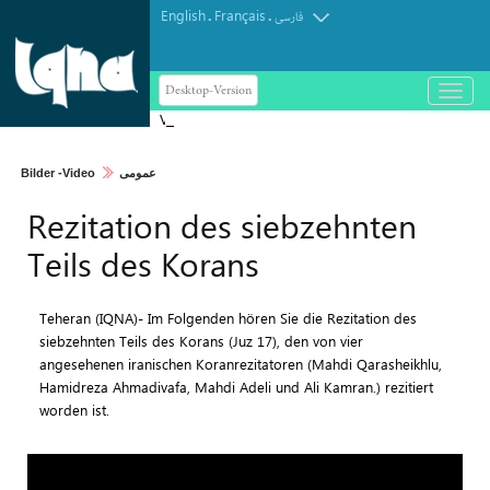
English
Français
.
.
فارسی
Desktop-Version
باز
و
Verse fürs Leben: Alle Handlungen
بسته
dienen Gottes Wohlgefallen
کردن
Bilder -Video
عمومی
منو
Rezitation des siebzehnten
Teils des Korans
Teheran (IQNA)- Im Folgenden hören Sie die Rezitation des
siebzehnten Teils des Korans (Juz 17), den von vier
angesehenen iranischen Koranrezitatoren (Mahdi Qarasheikhlu,
Hamidreza Ahmadivafa, Mahdi Adeli und Ali Kamran.) rezitiert
worden ist.