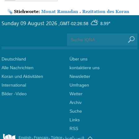
Stichworte:
Monat Ramadan
،
Rezitation des Koran
Sunday 09 August 2026
,
GMT-02:26:58
8.99°
Deutschland
Über uns
Alle Nachrichten
kontaktiere uns
Koran und Aktivitäten
Newsletter
International
Umfragen
Bilder -Video
Wetter
Archiv
Suche
Links
RSS
.
.
.
.
فارسی
العربیة
English
Français
Türkçe