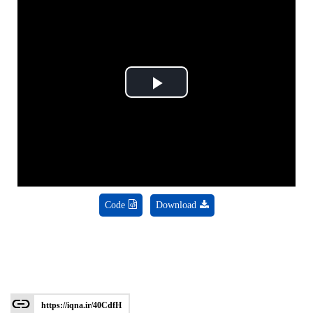
Play
Video
Code
Download
https://iqna.ir/40CdfH