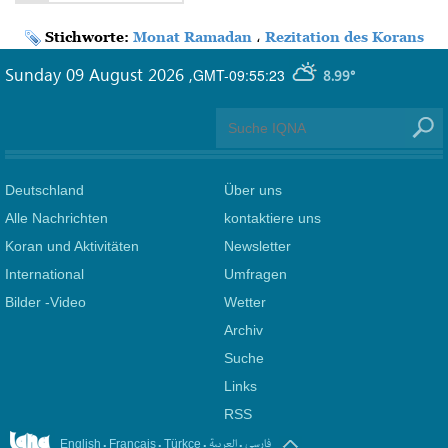
Stichworte:
Monat Ramadan
،
Rezitation des Korans
Sunday 09 August 2026
,
GMT-09:55:23
8.99°
Deutschland
Über uns
Alle Nachrichten
kontaktiere uns
Koran und Aktivitäten
Newsletter
International
Umfragen
Bilder -Video
Wetter
Archiv
Suche
Links
RSS
.
.
.
.
فارسی
العربیة
English
Français
Türkçe