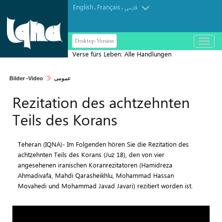
English
Français
.
.
فارسی
Desktop-Version
باز
و
Verse fürs Leben: Alle Handlungen
بسته
dienen Gottes Wohlgefallen
کردن
Bilder -Video
عمومی
منو
Rezitation des achtzehnten
Teils des Korans
Teheran (IQNA)- Im Folgenden hören Sie die Rezitation des
achtzehnten Teils des Korans (Juz 18), den von vier
angesehenen iranischen Koranrezitatoren (Hamidreza
Ahmadivafa, Mahdi Qarasheikhlu, Mohammad Hassan
Movahedi und Mohammad Javad Javari) rezitiert worden ist.