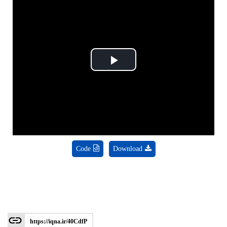
Play
Video
Code
Download
https://iqna.ir/40CdfP