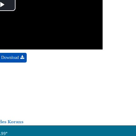
Play
Video
Download
 des Korans
.99°