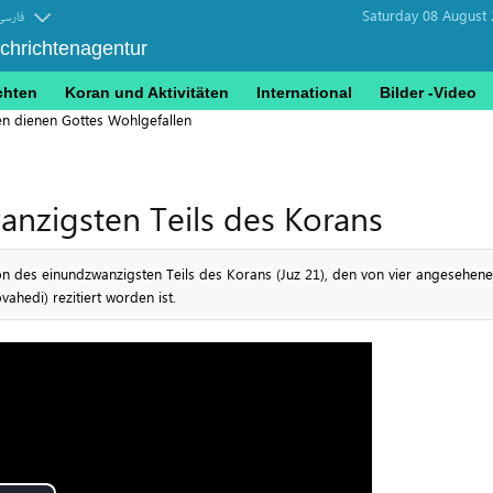
Saturday 08 August 
فارسی
achrichtenagentur
chten
Koran und Aktivitäten
International
Bilder -Video
en dienen Gottes Wohlgefallen
anzigsten Teils des Korans
n des einundzwanzigsten Teils des Korans (Juz 21), den von vier angesehenen 
edi) rezitiert worden ist.