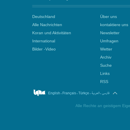
Deutschland
Über uns
Alle Nachrichten
kontaktiere uns
Koran und Aktivitäten
Newsletter
International
Umfragen
Bilder -Video
Wetter
Archiv
Suche
Links
RSS
.
.
.
.
فارسی
العربیة
English
Français
Türkçe
Alle Rechte an geistigem Eige