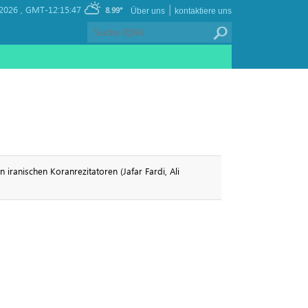
|
2026 ,
GMT-12:15:47
8.99°
Über uns
kontaktiere uns
iranischen Koranrezitatoren (Jafar Fardi, Ali