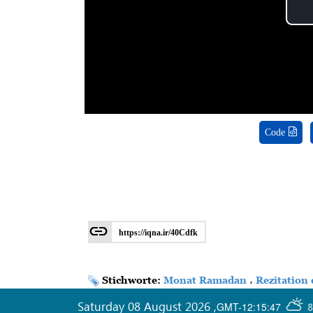
Code
https://iqna.ir/40Cdfk
Stichworte:
Monat Ramadan
،
Rezitation
Saturday 08 August 2026
,
GMT-12:15:47
8