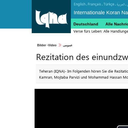
English
Français
Türkçe
.
.
.
.
العربیة
Internationale Koran N
Deutschland
Alle Nachri
Verse fürs Leben: Alle Handlung
Bilder -Video
عمومی
Rezitation des einundzw
Teheran (IQNA)- Im Folgenden hören Sie die Rezitatio
Kamran, Mojtaba Parvizi und Mohammad Hassan Movah