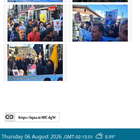
https://iqna.ir/40CdgW
Thursday 06 August 2026
,
GMT-02:13:01
8.99°