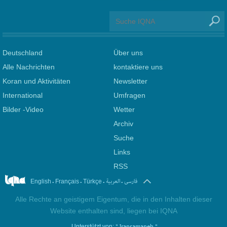
Deutschland
Über uns
Alle Nachrichten
kontaktiere uns
Koran und Aktivitäten
Newsletter
International
Umfragen
Bilder -Video
Wetter
Archiv
Suche
Links
RSS
.
.
.
.
فارسی
العربیة
English
Français
Türkçe
Alle Rechte an geistigem Eigentum, die in den Inhalten dieser
Website enthalten sind, liegen bei IQNA
" Iransamaneh "
Unterstützt von: