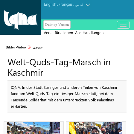
English
Français
.
.
فارسی
Desktop-Version
باز
و
Verse fürs Leben: Alle Handlungen
بسته
dienen Gottes Wohlgefallen
کردن
Bilder -Video
عمومی
منو
Welt-Quds-Tag-Marsch in
Kaschmir
IQNA: In der Stadt Saringer und anderen Teilen von Kaschmir
fand am Welt-Quds-Tag ein riesiger Marsch statt, bei dem
Tausende Solidarität mit dem unterdrückten Volk Palästinas
erklärten.