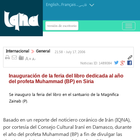
English
Français
.
.
فارسی
versión de escritorio
باز
و
بسته
کردن
منو
Internacional
General
21:58 - July 17, 2006
Noticias ID:
1489084
Inauguración de la feria del libro dedicada al año
del profeta Muhammad (BP) en Siria
Se inauguro la feria del libro en el santuario de la Magnifica
Zainab (P).
Basado en un reporte del noticiero coránico de Irán (IQNA),
por cortesía del Consejo Cultural Iraní en Damasco, durante
el año del profeta Muhammad (BP) a fin de divulgar las