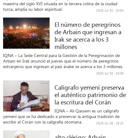
maestra del siglo XVI situada en la tercera colina de la ciudad
turca, amplía su labor espiritual.
2026 Jul 30 , 20:04
El número de peregrinos
de Arbain que ingresan a
Irak se acerca a los 3
millones
IQNA – La Sede Central para la Gestión de la Peregrinación de
Arbain en Irak anunció el jueves que el número de peregrinos
extranjeros que ingresan al país árabe se acerca a los 3 millones.
2026 Jul 30 , 19:06
Calígrafo yemení preserva
el auténtico patrimonio de
la escritura del Corán
IQNA – Ali Qassem es un calígrafo
yemení que se ha dedicado a preservar la antigua tradición de
escribir el Corán con la caligrafía otomana.
2026 Jul 28 , 18:25
alto clérigo: Arbain,