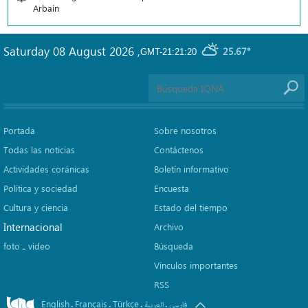
Arbaín
Saturday 08 August 2026
,
25.67°
GMT-21:21:20
Portada
Sobre nosotros
Todas las noticias
Contáctenos
Actividades coránicas
Boletín informativo
Política y sociedad
Encuesta
Cultura y ciencia
Estado del tiempo
Internacional
Archivo
foto ـ vídeo
Búsqueda
Vínculos importantes
RSS
English
Français
Türkçe
.
.
.
.
فارسی
العربیة