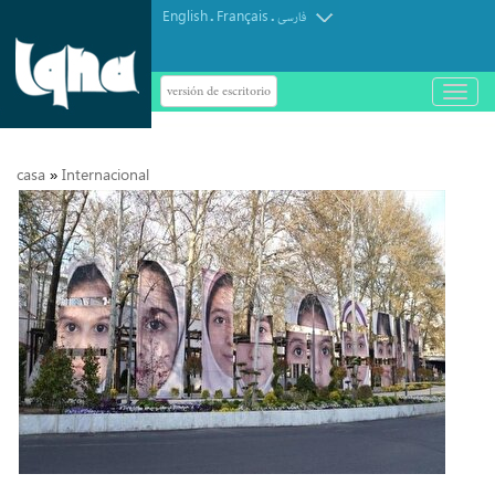
English
Français
.
.
فارسی
versión de escritorio
باز
و
بسته
کردن
منو
casa
Internacional
»