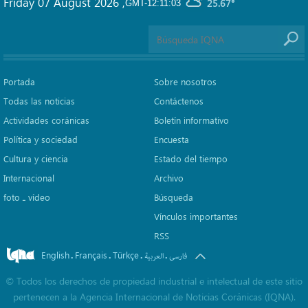
Friday 07 August 2026
,
25.67°
GMT-12:11:03
Portada
Sobre nosotros
Todas las noticias
Contáctenos
Actividades coránicas
Boletín informativo
Política y sociedad
Encuesta
Cultura y ciencia
Estado del tiempo
Internacional
Archivo
foto ـ vídeo
Búsqueda
Vínculos importantes
RSS
English
Français
Türkçe
.
.
.
.
فارسی
العربیة
©
Todos los derechos de propiedad industrial e intelectual de este sitio
pertenecen a la Agencia Internacional de Noticias Coránicas (IQNA).