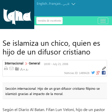
English
Français
.
.
فارسی
versión de escritorio
باز
و
بسته
کردن
منو
Se islamiza un chico, quien es
hijo de un difusor cristiano
Internacional
General
18:00 - July 21, 2006
Noticias ID:
1489426
Sección internacional: Hijo de un gran difusor cristiano filipino se
islamizó gracias al impacto de la moral.
Según el Diario Al Batan. Fifan Lun Veloni, hijo de un pastor