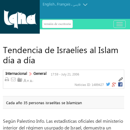
English
Français
.
.
فارسی
versión de escritorio
باز
و
بسته
کردن
منو
Tendencia de Israelíes al Islam
día a día
Internacional
General
17:59 - July 21, 2006
Noticias ID:
1489427
Cada año 35 personas israelitas se Islamizan
Según Palestino Info. Las estadísticas oficiales del ministerio
interior del régimen usurpado de Israel, demuestra un