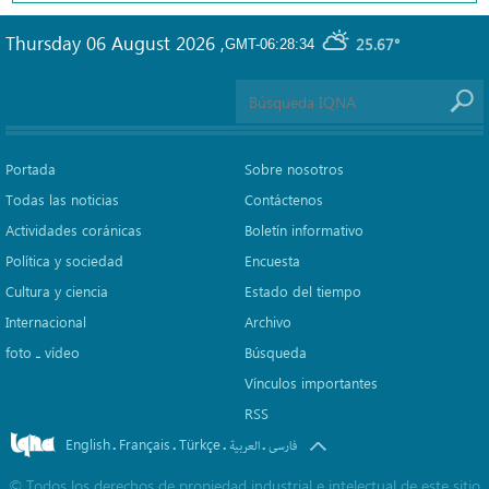
Thursday 06 August 2026
,
25.67°
GMT-06:28:34
Portada
Sobre nosotros
Todas las noticias
Contáctenos
Actividades coránicas
Boletín informativo
Política y sociedad
Encuesta
Cultura y ciencia
Estado del tiempo
Internacional
Archivo
foto ـ vídeo
Búsqueda
Vínculos importantes
RSS
English
Français
Türkçe
.
.
.
.
فارسی
العربیة
©
Todos los derechos de propiedad industrial e intelectual de este sitio