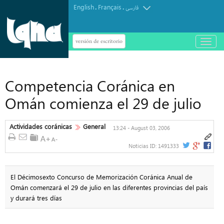
English
Français
.
.
فارسی
versión de escritorio
باز
و
بسته
کردن
منو
Competencia Coránica en
Omán comienza el 29 de julio
Actividades coránicas
General
13:24 - August 03, 2006
Noticias ID:
1491333
El Décimosexto Concurso de Memorización Coránica Anual de
Omán comenzará el 29 de julio en las diferentes provincias del país
y durará tres días