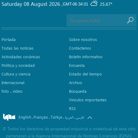
Saturday 08 August 2026
,
25.67°
GMT-06:34:01
Portada
Sobre nosotros
Todas las noticias
Contáctenos
Actividades coránicas
Boletín informativo
Política y sociedad
Encuesta
Cultura y ciencia
Estado del tiempo
Internacional
Archivo
foto ـ vídeo
Búsqueda
Vínculos importantes
RSS
English
Français
Türkçe
.
.
.
.
فارسی
العربیة
©
Todos los derechos de propiedad industrial e intelectual de este sitio
pertenecen a la Agencia Internacional de Noticias Coránicas (IQNA).