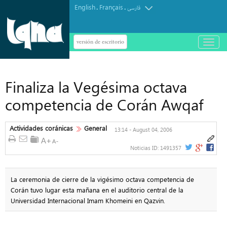
English
Français
.
.
فارسی
versión de escritorio
باز
و
بسته
کردن
منو
Finaliza la Vegésima octava
competencia de Corán Awqaf
Actividades coránicas
General
13:14 - August 04, 2006
Noticias ID:
1491357
La ceremonia de cierre de la vigésimo octava competencia de
Corán tuvo lugar esta mañana en el auditorio central de la
Universidad Internacional Imam Khomeini en Qazvin.