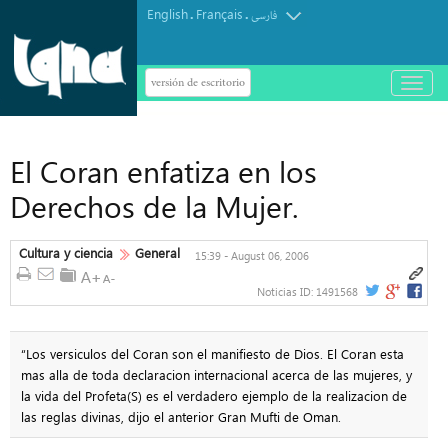
English
Français
.
.
فارسی
versión de escritorio
باز
و
بسته
کردن
منو
El Coran enfatiza en los
Derechos de la Mujer.
Cultura y ciencia
General
15:39 - August 06, 2006
Noticias ID:
1491568
“Los versiculos del Coran son el manifiesto de Dios. El Coran esta
mas alla de toda declaracion internacional acerca de las mujeres, y
la vida del Profeta(S) es el verdadero ejemplo de la realizacion de
las reglas divinas, dijo el anterior Gran Mufti de Oman.