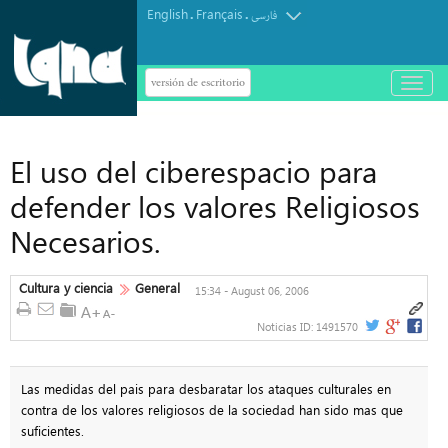
English
Français
.
.
فارسی
versión de escritorio
باز
و
بسته
کردن
منو
El uso del ciberespacio para
defender los valores Religiosos
Necesarios.
Cultura y ciencia
General
15:34 - August 06, 2006
Noticias ID:
1491570
Las medidas del pais para desbaratar los ataques culturales en
contra de los valores religiosos de la sociedad han sido mas que
suficientes.