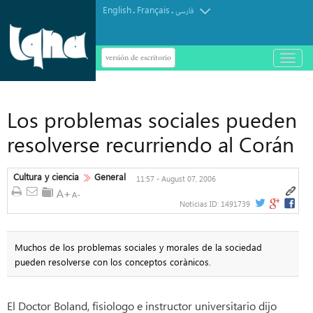
English
Français
.
.
فارسی
versión de escritorio
باز
و
بسته
کردن
منو
Los problemas sociales pueden
resolverse recurriendo al Corán
Cultura y ciencia
General
11:57 - August 07, 2006
Noticias ID:
1491739
Muchos de los problemas sociales y morales de la sociedad
pueden resolverse con los conceptos corànicos.
El Doctor Boland, fisiologo e instructor universitario dijo