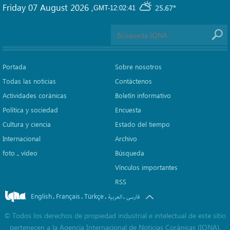
Friday 07 August 2026
,
25.67°
GMT-12:02:41
Portada
Sobre nosotros
Todas las noticias
Contáctenos
Actividades coránicas
Boletín informativo
Política y sociedad
Encuesta
Cultura y ciencia
Estado del tiempo
Internacional
Archivo
foto ـ vídeo
Búsqueda
Vínculos importantes
RSS
English
Français
Türkçe
.
.
.
.
فارسی
العربیة
©
Todos los derechos de propiedad industrial e intelectual de este sitio
pertenecen a la Agencia Internacional de Noticias Coránicas (IQNA).