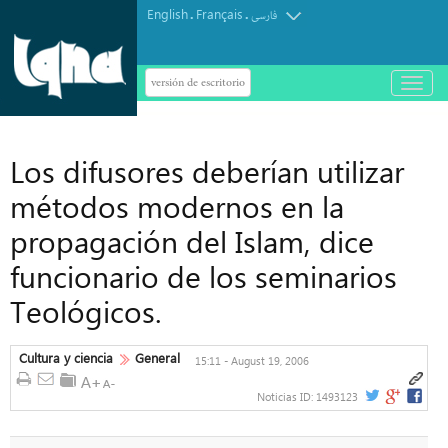
English
Français
.
.
فارسی
versión de escritorio
باز
و
بسته
کردن
منو
Los difusores deberían utilizar
métodos modernos en la
propagación del Islam, dice
funcionario de los seminarios
Teológicos.
Cultura y ciencia
General
15:11 - August 19, 2006
Noticias ID:
1493123