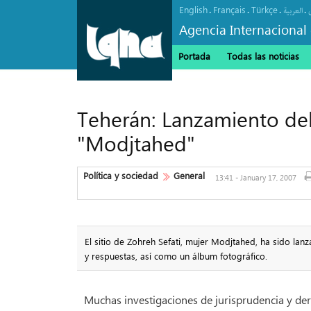
English
Français
Türkçe
.
.
.
.
العربیة
Agencia Internacional 
Portada
Todas las noticias
Teherán: Lanzamiento del 
"Modjtahed"
Política y sociedad
General
13:41 - January 17, 2007
El sitio de Zohreh Sefati, mujer Modjtahed, ha sido lanza
y respuestas, así como un álbum fotográfico.
Muchas investigaciones de jurisprudencia y dere