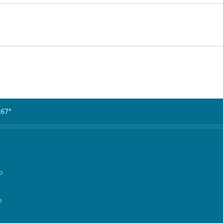
.67°
vo
o