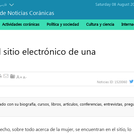
Saturday 08 August 2
فارسی
de Noticias Coránicas
Actividades coránicas
Política y sociedad
Cultura y ciencia
Interna
sitio electrónico de una
Noticias ID:
1520060
do con su biografía, cursos, libros, artículos, conferencias, entrevistas, preg
cho, sobre todo acerca de la mujer, se encuentran en el sitio, lo