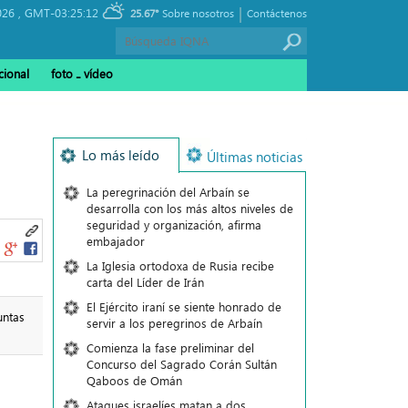
|
026 ,
GMT-03:25:12
25.67°
Sobre nosotros
Contáctenos
cional
foto ـ vídeo
Lo más leído
Últimas noticias
La peregrinación del Arbaín se
desarrolla con los más altos niveles de
seguridad y organización, afirma
embajador
La Iglesia ortodoxa de Rusia recibe
carta del Líder de Irán
El Ejército iraní se siente honrado de
untas
servir a los peregrinos de Arbaín
Comienza la fase preliminar del
Concurso del Sagrado Corán Sultán
Qaboos de Omán
Ataques israelíes matan a dos