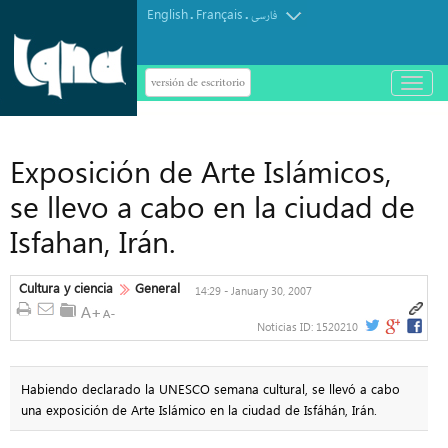
English
Français
.
.
فارسی
versión de escritorio
باز
و
بسته
کردن
منو
Exposición de Arte Islámicos,
se llevo a cabo en la ciudad de
Isfahan, Irán.
Cultura y ciencia
General
14:29 - January 30, 2007
Noticias ID:
1520210
Habiendo declarado la UNESCO semana cultural, se llevó a cabo
una exposición de Arte Islámico en la ciudad de Isfáhán, Irán.