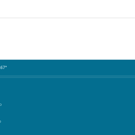
.67°
vo
o