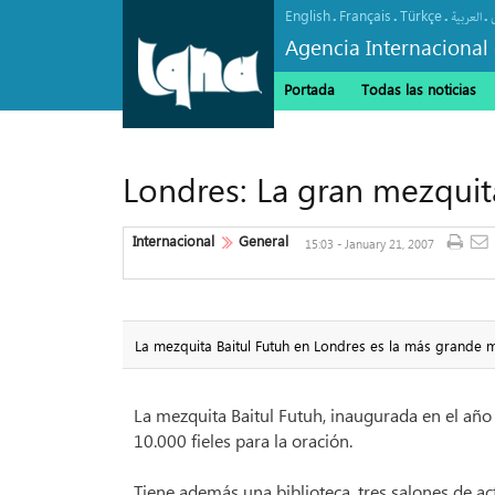
English
Français
Türkçe
.
.
.
.
العربیة
Agencia Internacional 
Portada
Todas las noticias
Londres: La gran mezquit
Internacional
General
15:03 - January 21, 2007
La mezquita Baitul Futuh en Londres es la más grande m
La mezquita Baitul Futuh, inaugurada en el añ
10.000 fieles para la oración.
Tiene además una biblioteca, tres salones de ac