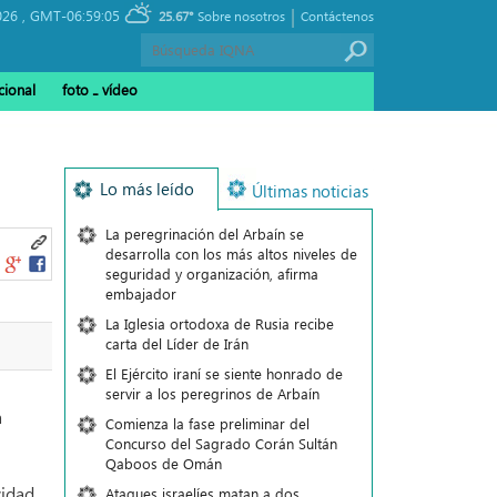
|
026 ,
GMT-06:59:05
25.67°
Sobre nosotros
Contáctenos
cional
foto ـ vídeo
Lo más leído
Últimas noticias
La peregrinación del Arbaín se
desarrolla con los más altos niveles de
seguridad y organización, afirma
embajador
La Iglesia ortodoxa de Rusia recibe
carta del Líder de Irán
El Ejército iraní se siente honrado de
servir a los peregrinos de Arbaín
a
Comienza la fase preliminar del
Concurso del Sagrado Corán Sultán
Qaboos de Omán
cidad
Ataques israelíes matan a dos