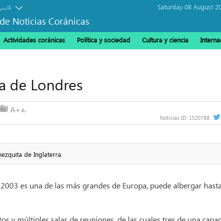
Saturday 08 August 2
فارسی
de Noticias Coránicas
Actividades coránicas
Política y sociedad
Cultura y ciencia
Interna
a de Londres
Noticias ID:
1520788
ezquita de Inglaterra.
o 2003 es una de las más grandes de Europa, puede albergar hast
tos y múltiples salas de reuniones, de las cuales tres de una capa