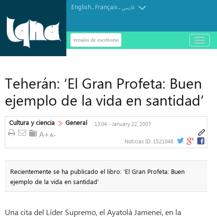
English
Français
.
.
فارسی
versión de escritorio
باز
و
بسته
کردن
منو
Teherán: ‘El Gran Profeta: Buen
ejemplo de la vida en santidad’
Cultura y ciencia
General
13:04 - January 22, 2007
Noticias ID:
1521048
Recientemente se ha publicado el libro: ‘El Gran Profeta: Buen
ejemplo de la vida en santidad’
Una cita del Líder Supremo, el Ayatolá Jamenei, en la