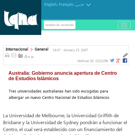
English
Français
.
.
فارسی
versión de escritorio
باز
و
بسته
کردن
منو
Internacional
General
14:47 - January 23, 2007
Noticias ID:
1521298
Australia: Gobierno anuncia apertura de Centro
de Estudios Islámicos
Tres universidades australianas han sido escogidas para
albergar un nuevo Centro Nacional de Estudios Islámicos
La Universidad de Melbourne, la Universidad Griffith de
Brisbane y la Universidad de Sydney pondrán a funcionar el
Centro, el cual será establecido con un financiamiento del