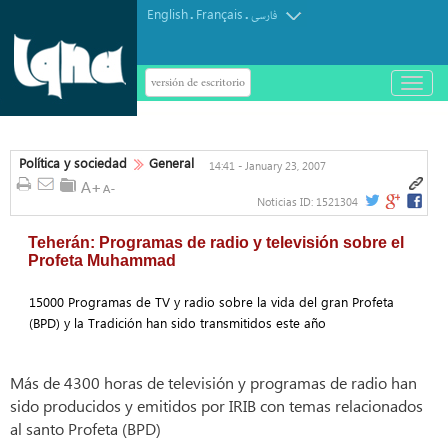
English
Français
.
.
فارسی
versión de escritorio
باز
و
بسته
کردن
منو
Política y sociedad
General
14:41 - January 23, 2007
Noticias ID:
1521304
Teherán: Programas de radio y televisión sobre el
Profeta Muhammad
15000 Programas de TV y radio sobre la vida del gran Profeta
(BPD) y la Tradición han sido transmitidos este año
Más de 4300 horas de televisión y programas de radio han
sido producidos y emitidos por IRIB con temas relacionados
al santo Profeta (BPD)