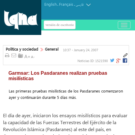
English
Français
.
.
فارسی
versión de escritorio
باز
و
بسته
کردن
منو
Política y sociedad
General
10:37 - January 24, 2007
Noticias ID:
1521590
Garmsar: Los Pasdaranes realizan pruebas
misilísticas
Las primeras pruebas misilísticas de los Pasdaranes comenzaron
ayer y continuarán durante 5 días más.
El día de ayer, iniciaron los ensayos misilísticos para evaluar
la capacidad de las Fuerzas Terrestres del Ejército de la
Revolución Islámica (Pasdaranes) al este del país, en