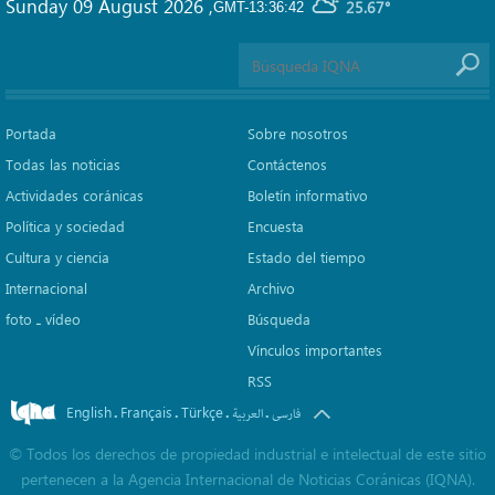
Sunday 09 August 2026
,
25.67°
GMT-13:36:42
Portada
Sobre nosotros
Todas las noticias
Contáctenos
Actividades coránicas
Boletín informativo
Política y sociedad
Encuesta
Cultura y ciencia
Estado del tiempo
Internacional
Archivo
foto ـ vídeo
Búsqueda
Vínculos importantes
RSS
English
Français
Türkçe
.
.
.
.
فارسی
العربیة
©
Todos los derechos de propiedad industrial e intelectual de este sitio
pertenecen a la Agencia Internacional de Noticias Coránicas (IQNA).