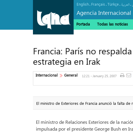
English
Français
Türkçe
.
.
.
.
العربیة
Agencia Internacional 
Portada
Todas las noticias
Francia: París no respald
estrategia en Irak
Internacional
General
12:21 - January 25, 2007
El ministro de Exteriores de Francia anunció la falta d
El ministro de Relaciones Exteriores de la nació
impulsada por el presidente George Bush en Ira