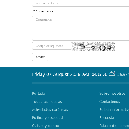
* Comentarios
Friday 07 August 2026
,
25.67°
GMT-14:12:51
Portada
Sobre nosotros
Todas las noticias
Contáctenos
Actividades coránicas
Boletín informati
Política y sociedad
Encuesta
Cultura y ciencia
Estado del tiemp