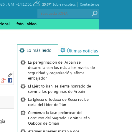
|
026 ,
GMT-14:12:51
25.67°
Sobre nosotros
Contáctenos
cional
foto ـ vídeo
Lo más leído
Últimas noticias
La peregrinación del Arbaín se
desarrolla con los más altos niveles de
seguridad y organización, afirma
embajador
El Ejército iraní se siente honrado de
servir a los peregrinos de Arbaín
La Iglesia ortodoxa de Rusia recibe
carta del Líder de Irán
Comienza la fase preliminar del
Concurso del Sagrado Corán Sultán
gia
Qaboos de Omán
Ataques israelíes matan a dos