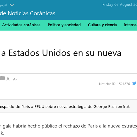
Friday 07 August 2
فارسی
de Noticias Coránicas
Actividades coránicas
Política y sociedad
Cultura y ciencia
Interna
a a Estados Unidos en su nueva
Noticias ID:
1521876
e respaldo de París a EEUU sobre nueva estrategia de George Bush en Irak
n gala habría hecho público el rechazo de París a la nueva estrate
k.