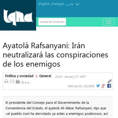
English
Français
.
.
فارسی
versión de escritorio
باز
و
بسته
کردن
منو
Ayatolá Rafsanyani: Irán
neutralizará las conspiraciones
de los enemigos
Política y sociedad
General
20:24 - January 27, 2007
Noticias ID:
1521958
El presidente del Consejo para el Discernimiento de la
Conveniencia del Estado, el ayatolá Ali Akbar Rafsanyani, dijo que
«el pueblo iraní ha derrotado ya antes a enemigos poderosos, así