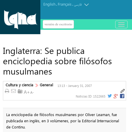
English
Français
.
.
فارسی
versión de escritorio
باز
و
بسته
کردن
منو
Inglaterra: Se publica
enciclopedia sobre filósofos
musulmanes
Cultura y ciencia
General
13:13 - January 31, 2007
Noticias ID:
1522665
La enciclopedia de filósofos musulmanes por Oliver Leaman, fue
publicada en inglés, en 3 volúmenes, por la Editorial Internacional
de Continu.