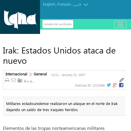
English
Français
.
.
فارسی
versión de escritorio
باز
و
بسته
کردن
منو
Irak: Estados Unidos ataca de
nuevo
Internacional
General
13:11 - January 31, 2007
Noticias ID:
1522668
Militares estadounidense realizaron un ataque en el norte de Irak
dejando un saldo de tres iraquíes heridos.
Elementos de las tropas norteamericanas militares