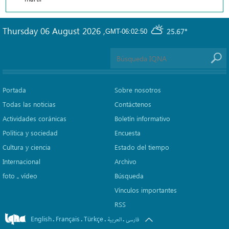
Thursday 06 August 2026
,
25.67°
GMT-06:02:50
Portada
Sobre nosotros
Todas las noticias
Contáctenos
Actividades coránicas
Boletín informativo
Política y sociedad
Encuesta
Cultura y ciencia
Estado del tiempo
Internacional
Archivo
foto ـ vídeo
Búsqueda
Vínculos importantes
RSS
English
Français
Türkçe
.
.
.
.
فارسی
العربیة