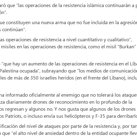
aró que “las operaciones de la resistencia islámica continuarán a 
ón”.
ue constituyen una nueva arma que no fue incluida en la agresió
s continúan”.
s operaciones de resistencia a nivel cuantitativo y cualitativo”,
 misiles en las operaciones de resistencia, como el misil “Burkan”
ó “que hay un aumento de las operaciones de resistencia en el Lí
a Palestina ocupada”, subrayando que “los medios de comunicació
les de más de 350 israelíes heridos (en el frente del Líbano), incl
 ha informado oficialmente al enemigo que no tolerará los ataque
lanza diariamente drones de reconocimiento en lo profundo de la
los regresan y algunos no. Y nos gusta que algunos de los drones
os Patriots, o incluso envía sus helicópteros y F-35 para derribarlo
icación del nivel de ataques por parte de la resistencia y, por tan
que “el alto nivel de ansiedad dentro de la entidad ocupante lle