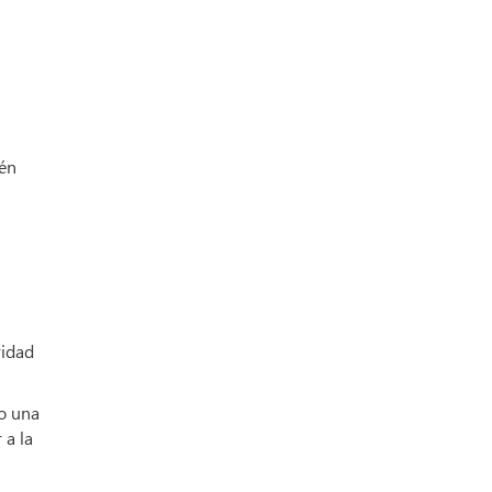
ién
vidad
 o una
 a la