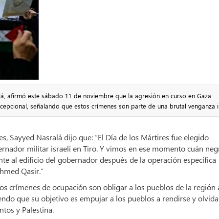
lá, afirmó este sábado 11 de noviembre que la agresión en curso en Gaza
xcepcional, señalando que estos crímenes son parte de una brutal venganza is
s, Sayyed Nasralá dijo que: “El Día de los Mártires fue elegido
ernador militar israelí en Tiro. Y vimos en ese momento cuán neg
te al edificio del gobernador después de la operación específica
 Ahmed Qasir.”
os crímenes de ocupación son obligar a los pueblos de la región 
endo que su objetivo es empujar a los pueblos a rendirse y olvida
antos y Palestina.