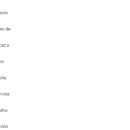
icio
nes de
caz e
tos
ita
rrota
yahu
nión