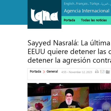
English
Français
Türkçe
.
.
.
.
العربیة
Agencia Internacional 
Portada
Todas las noticias
Sayyed Nasralá: La última 
EEUU quiere detener las 
detener la agresión cont
Portada
General
4:55 - November 12, 2023