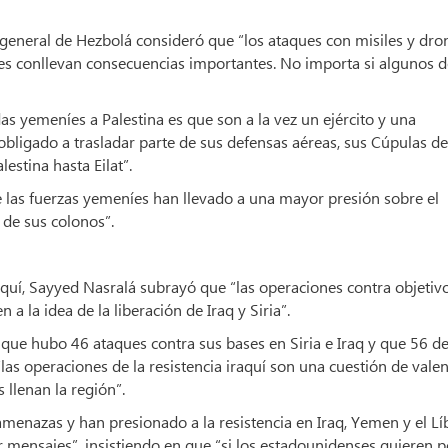
 general de Hezbolá consideró que “los ataques con misiles y dro
líes conllevan consecuencias importantes. No importa si algunos 
s yemeníes a Palestina es que son a la vez un ejército y una
obligado a trasladar parte de sus defensas aéreas, sus Cúpulas de
lestina hasta Eilat”.
 las fuerzas yemeníes han llevado a una mayor presión sobre el
de sus colonos”.
raquí, Sayyed Nasralá subrayó que “las operaciones contra objetiv
a la idea de la liberación de Iraq y Siria”.
ue hubo 46 ataques contra sus bases en Siria e Iraq y que 56 de
as operaciones de la resistencia iraquí son una cuestión de valen
 llenan la región”.
menazas y han presionado a la resistencia en Iraq, Yemen y el L
ir mensajes”, insistiendo en que “si los estadounidenses quieren 