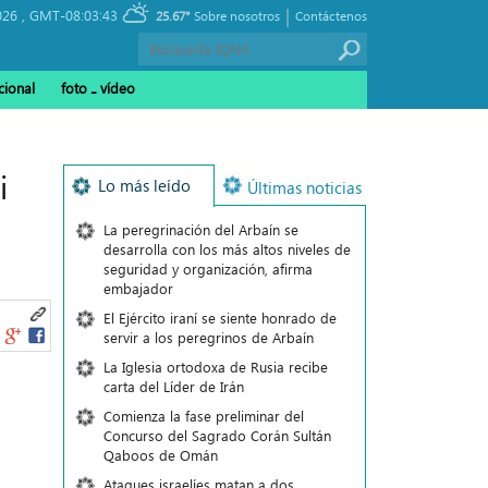
|
026 ,
GMT-08:03:43
25.67°
Sobre nosotros
Contáctenos
cional
foto ـ vídeo
i
Lo más leído
Últimas noticias
La peregrinación del Arbaín se
desarrolla con los más altos niveles de
seguridad y organización, afirma
embajador
El Ejército iraní se siente honrado de
servir a los peregrinos de Arbaín
La Iglesia ortodoxa de Rusia recibe
carta del Líder de Irán
Comienza la fase preliminar del
Concurso del Sagrado Corán Sultán
Qaboos de Omán
Ataques israelíes matan a dos