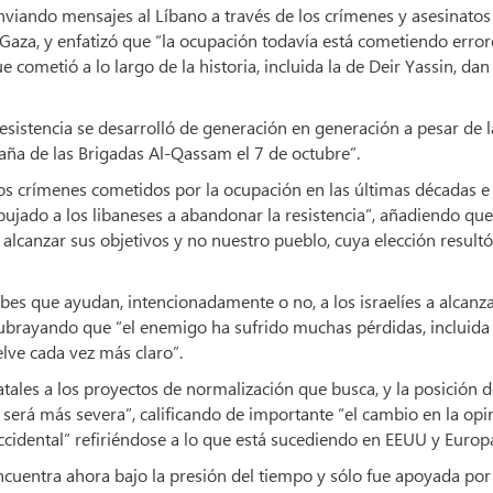
viando mensajes al Líbano a través de los crímenes y asesinatos
Gaza, y enfatizó que “la ocupación todavía está cometiendo error
 cometió a lo largo de la historia, incluida la de Deir Yassin, dan
esistencia se desarrolló de generación en generación a pesar de l
aña de las Brigadas Al-Qassam el 7 de octubre”.
los crímenes cometidos por la ocupación en las últimas décadas e
pujado a los libaneses a abandonar la resistencia”, añadiendo qu
 alcanzar sus objetivos y no nuestro pueblo, cuya elección resultó
bes que ayudan, intencionadamente o no, a los israelíes a alcanz
 subrayando que “el enemigo ha sufrido muchas pérdidas, incluida 
elve cada vez más claro”.
tales a los proyectos de normalización que busca, y la posición 
será más severa”, calificando de importante “el cambio en la opi
ccidental” refiriéndose a lo que está sucediendo en EEUU y Europ
cuentra ahora bajo la presión del tiempo y sólo fue apoyada por 