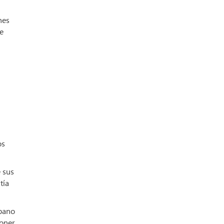
nes
de
os
 sus
tía
íbano
poner