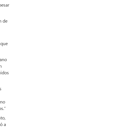
pesar
n de
 que
bano
n
uidos
s
 no
s.”
to,
vó a