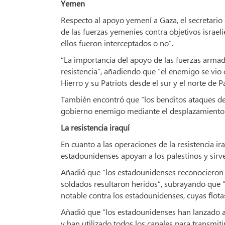
Yemen
Respecto al apoyo yemení a Gaza, el secretario
de las fuerzas yemeníes contra objetivos israe
ellos fueron interceptados o no”.
“La importancia del apoyo de las fuerzas armada
resistencia”, añadiendo que “el enemigo se vio 
Hierro y su Patriots desde el sur y el norte de Pa
También encontró que “los benditos ataques de
gobierno enemigo mediante el desplazamiento 
La resistencia iraquí
En cuanto a las operaciones de la resistencia i
estadounidenses apoyan a los palestinos y sirven 
Añadió que “los estadounidenses reconocieron q
soldados resultaron heridos”, subrayando que “l
notable contra los estadounidenses, cuyas flotas
Añadió que “los estadounidenses han lanzado a
y han utilizado todos los canales para transmit