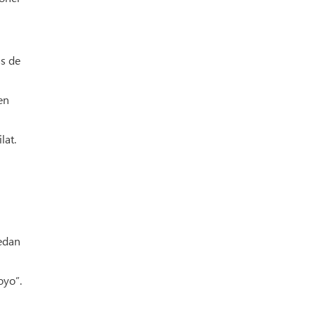
ás de
en
lat.
uedan
oyo”.