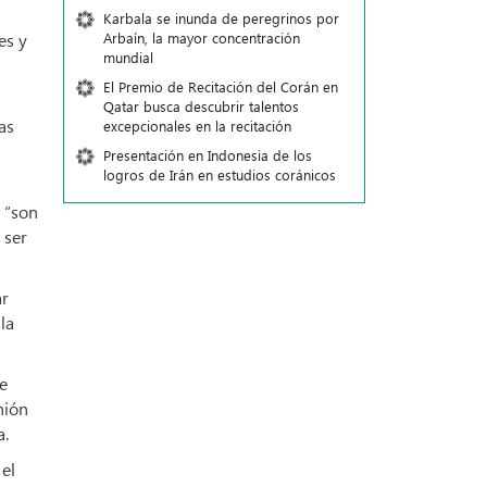
Karbala se inunda de peregrinos por
es y
Arbaín, la mayor concentración
mundial
El Premio de Recitación del Corán en
Qatar busca descubrir talentos
as
excepcionales en la recitación
Presentación en Indonesia de los
logros de Irán en estudios coránicos
e “son
 ser
ar
la
de
nión
a.
el