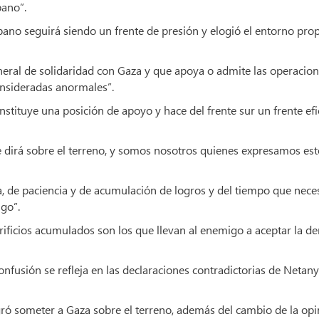
bano”.
bano seguirá siendo un frente de presión y elogió el entorno prop
eneral de solidaridad con Gaza y que apoya o admite las operacio
consideradas anormales”.
nstituye una posición de apoyo y hace del frente sur un frente efi
se dirá sobre el terreno, y somos nosotros quienes expresamos es
, de paciencia y de acumulación de logros y del tiempo que neces
igo”.
ificios acumulados son los que llevan al enemigo a aceptar la de
confusión se refleja en las declaraciones contradictorias de Netan
gró someter a Gaza sobre el terreno, además del cambio de la opi