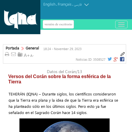
English
Français
.
.
فارسی
versión de escritorio
باز
و
بسته
کردن
منو
Portada
General
18:24 - November 29, 2023
Noticias ID:
3508527
Datos del Corán/13
Versos del Corán sobre la forma esférica de la
Tierra
TEHERÁN (IQNA) – Durante siglos, los científicos consideraron
que la Tierra era plana y la idea de que la Tierra era esférica se
ha planteado sólo en los últimos siglos. Pero esto ya fue
señalado en el Sagrado Corán hace 14 siglos.