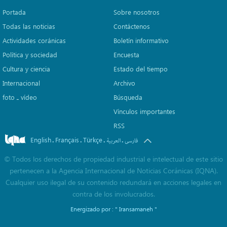
Portada
Sobre nosotros
Todas las noticias
Contáctenos
Actividades coránicas
Boletín informativo
Política y sociedad
Encuesta
Cultura y ciencia
Estado del tiempo
Internacional
Archivo
foto ـ vídeo
Búsqueda
Vínculos importantes
RSS
English
Français
Türkçe
.
.
.
.
فارسی
العربیة
©
Todos los derechos de propiedad industrial e intelectual de este sitio
pertenecen a la Agencia Internacional de Noticias Coránicas (IQNA).
Cualquier uso ilegal de su contenido redundará en acciones legales en
contra de los involucrados.
Energizado por :
" Iransamaneh "