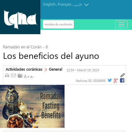
English
Français
.
.
فارسی
versión de escritorio
باز
و
بسته
کردن
منو
Ramadán en el Corán - 6
Los beneficios del ayuno
Actividades coránicas
General
22:54 - March 19, 2024
Noticias ID:
3508899